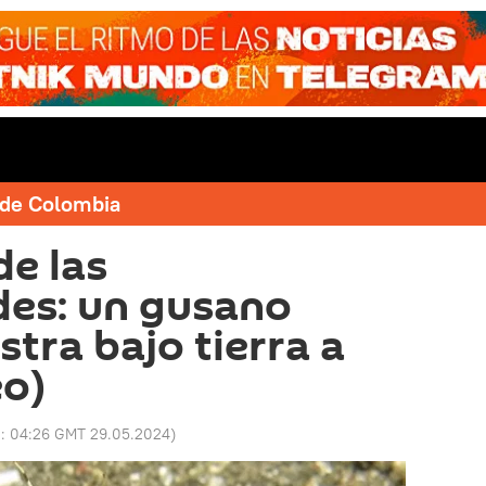
e de Colombia
e las
des: un gusano
tra bajo tierra a
eo)
o:
04:26 GMT 29.05.2024
)