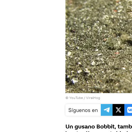
© YouTube /
ViralHog
Síguenos en
Un gusano Bobbit, tambi