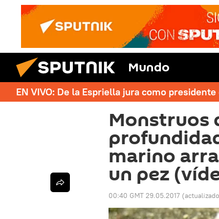
Mundo
EN VIVO: De la Espriella jura como president
Monstruos d
profundida
marino arras
un pez (víd
00:40 GMT 29.05.2017
(actualizad