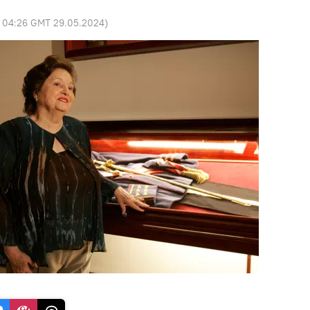
:
04:26 GMT 29.05.2024
)