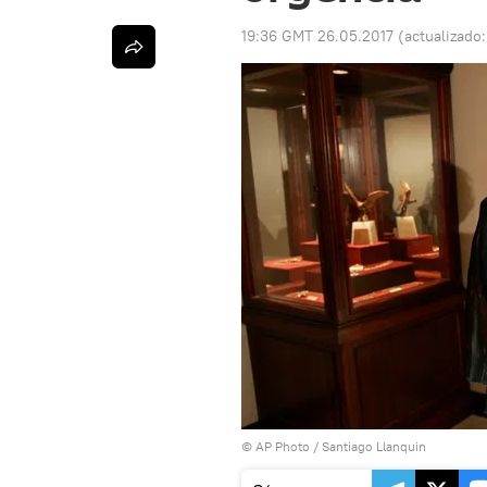
19:36 GMT 26.05.2017
(actualizado
© AP Photo / Santiago Llanquin