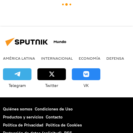
Mundo
AMÉRICA LATINA
INTERNACIONAL
ECONOMÍA
DEFENSA
M
Telegram
Twitter
VK
Quiénes somos
Condiciones de Uso
Productos y servicios
Contacto
Política de Privacidad
Politica de Cookies
Protección de datos (solicitud)
RSS