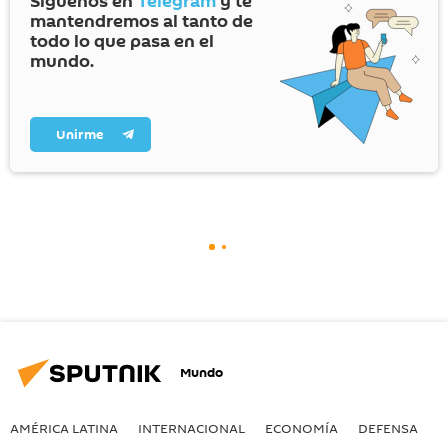
Síguenos en
Telegram
y te
mantendremos al tanto de
todo lo que pasa en el
mundo.
Unirme
Mundo
AMÉRICA LATINA
INTERNACIONAL
ECONOMÍA
DEFENSA
M