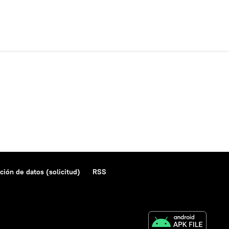
ción de datos (solicitud)
RSS