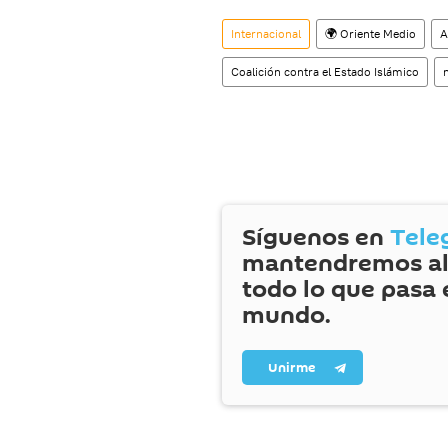
Internacional
🌍 Oriente Medio
A
Coalición contra el Estado Islámico
Síguenos en
Tele
mantendremos al
todo lo que pasa 
mundo.
Unirme