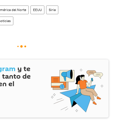
mérica del Norte
EEUU
Siria
noticias
gram
y te
 tanto de
en el