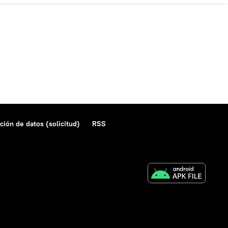
ción de datos (solicitud)
RSS