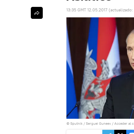
13:35 GMT 12.05.2017
(actualizado:
© Sputnik / Serguei Guneev
/
Acceder al 