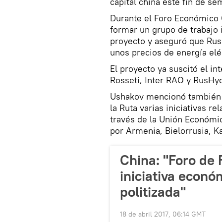
capital china este fin de se
Durante el Foro Económico O
formar un grupo de trabajo
proyecto y aseguró que Rusi
unos precios de energía eléc
El proyecto ya suscitó el 
Rosseti, Inter RAO y RusHy
Ushakov mencionó también q
la Ruta varias iniciativas r
través de la Unión Económi
por Armenia, Bielorrusia, Ka
China: "Foro de 
iniciativa econ
politizada"
18 de abril 2017, 06:14 GMT