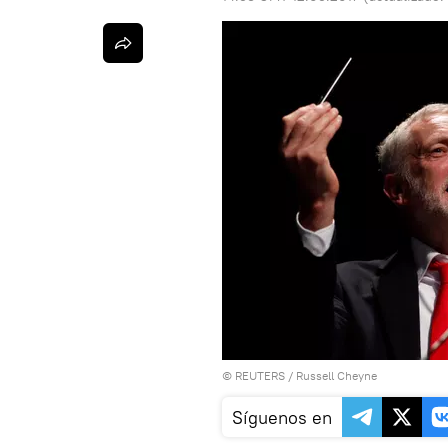
©
REUTERS
/ Russell Cheyne
Síguenos en