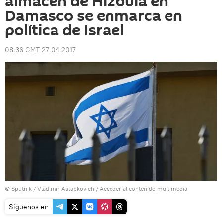
almacén de Hizbulá en
Damasco se enmarca en
política de Israel
08:36 GMT 27.04.2017
© Sputnik / Vladimir Astapkovich
/
Acceder al contenido multimedia
Síguenos en