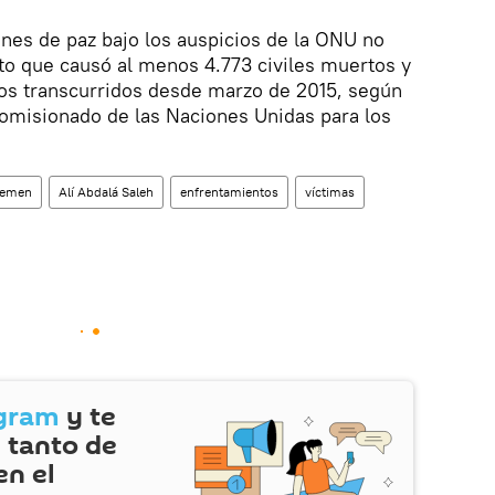
nes de paz bajo los auspicios de la ONU no
icto que causó al menos 4.773 civiles muertos y
ños transcurridos desde marzo de 2015, según
Comisionado de las Naciones Unidas para los
emen
Alí Abdalá Saleh
enfrentamientos
víctimas
gram
y te
 tanto de
en el