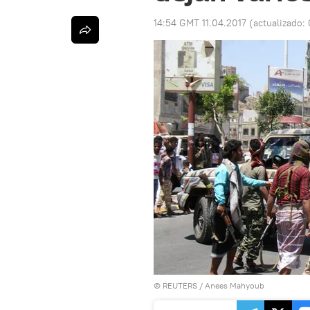
14:54 GMT 11.04.2017
(actualizado:
©
REUTERS
/ Anees Mahyoub