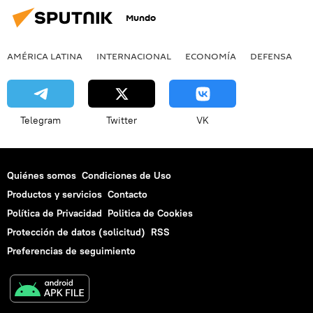
Mundo
AMÉRICA LATINA
INTERNACIONAL
ECONOMÍA
DEFENSA
M
Telegram
Twitter
VK
Quiénes somos
Condiciones de Uso
Productos y servicios
Contacto
Política de Privacidad
Politica de Cookies
Protección de datos (solicitud)
RSS
Preferencias de seguimiento