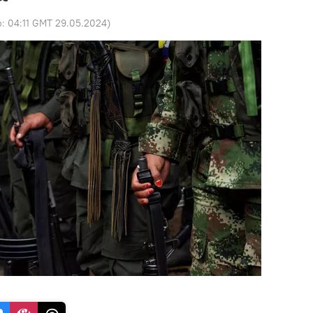
o:
04:11 GMT 29.05.2024
)