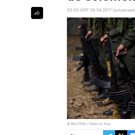
00:00 GMT 06.04.2017
(actualizad
©
REUTERS
/ Federico Rios