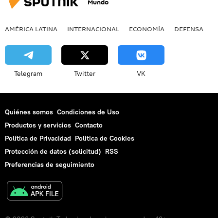
Mundo
AMÉRICA LATINA
INTERNACIONAL
ECONOMÍA
DEFENSA
M
Telegram
Twitter
VK
Quiénes somos
Condiciones de Uso
Productos y servicios
Contacto
Política de Privacidad
Politica de Cookies
Protección de datos (solicitud)
RSS
Preferencias de seguimiento