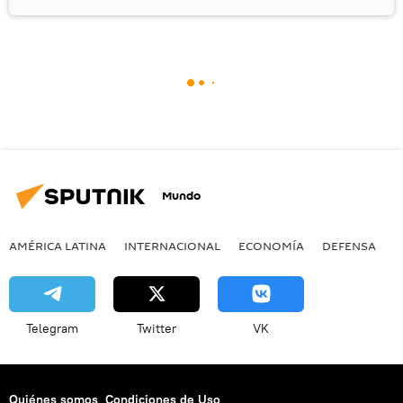
Mundo
AMÉRICA LATINA
INTERNACIONAL
ECONOMÍA
DEFENSA
M
Telegram
Twitter
VK
Quiénes somos
Condiciones de Uso