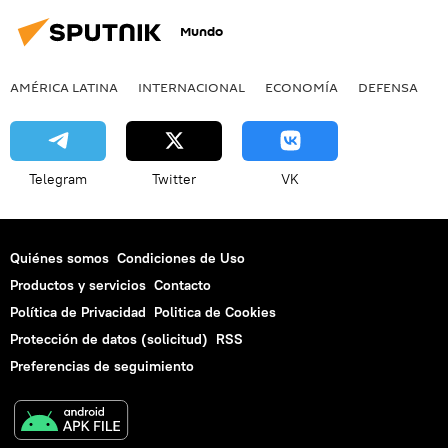
Mundo
AMÉRICA LATINA
INTERNACIONAL
ECONOMÍA
DEFENSA
M
Telegram
Twitter
VK
Quiénes somos
Condiciones de Uso
Productos y servicios
Contacto
Política de Privacidad
Politica de Cookies
Protección de datos (solicitud)
RSS
Preferencias de seguimiento