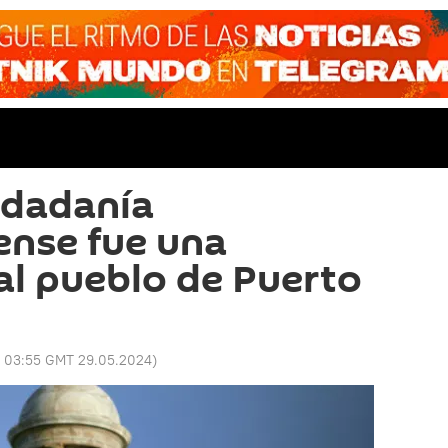
udadanía
ense fue una
al pueblo de Puerto
:
03:55 GMT 29.05.2024
)