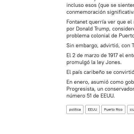
incluso esos (que se siente
conmemoración significativa
Fontanet querría ver que e
por Donald Trump, consider
problema colonial de Puerto
Sin embargo, advirtió, con 
El 2 de marzo de 1917 el e
promulgó la ley Jones.
El país caribeño se convirti
En enero, asumió como gobe
Progresista, un conservador
número 51 de EEUU.
política
EEUU
Puerto Rico
ci