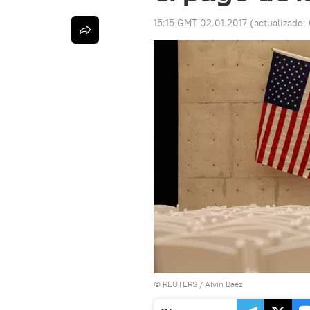
15:15 GMT 02.01.2017
(actualizado:
©
REUTERS
/ Alvin Baez