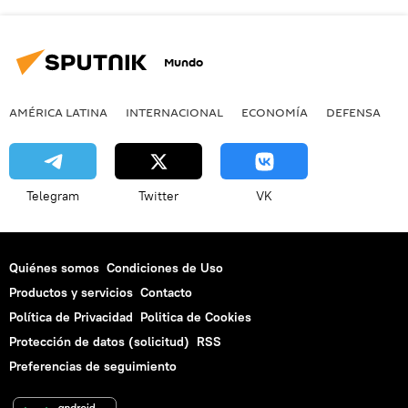
Mundo
AMÉRICA LATINA
INTERNACIONAL
ECONOMÍA
DEFENSA
M
Telegram
Twitter
VK
Quiénes somos
Condiciones de Uso
Productos y servicios
Contacto
Política de Privacidad
Politica de Cookies
Protección de datos (solicitud)
RSS
Preferencias de seguimiento