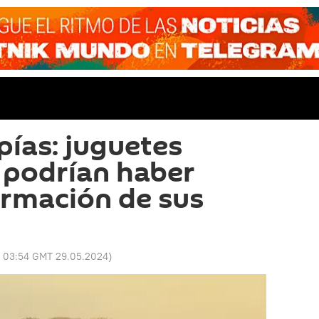
pías: juguetes
 podrían haber
formación de sus
:
03:54 GMT 29.05.2024
)