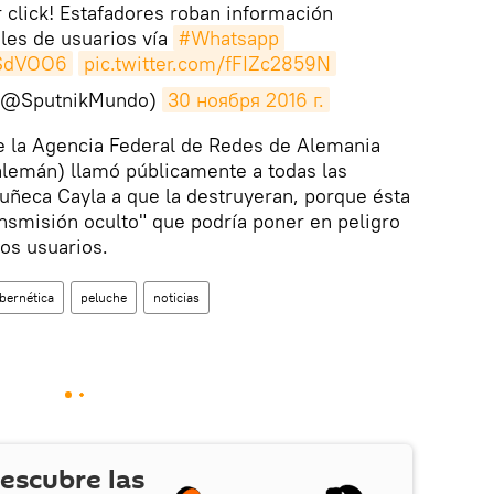
 click! Estafadores roban información
les de usuarios vía
#Whatsapp
uSdVOO6
pic.twitter.com/fFIZc2859N
 (@SputnikMundo)
30 ноября 2016 г.
e la Agencia Federal de Redes de Alemania
alemán) llamó públicamente a todas las
uñeca Cayla a que la destruyeran, porque ésta
nsmisión oculto" que podría poner en peligro
los usuarios.
bernética
peluche
noticias
escubre las