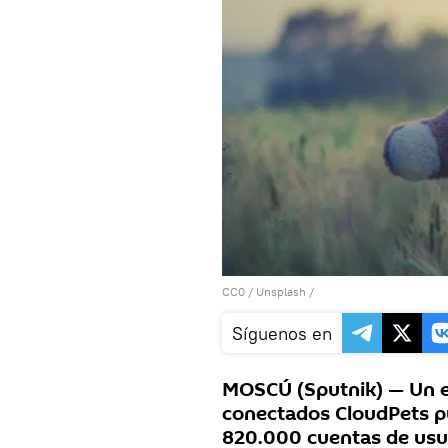
CC0
/
Unsplash
/
Síguenos en
MOSCÚ (Sputnik) — Un e
conectados CloudPets pu
820.000 cuentas de usua