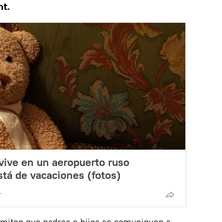
nt.
vive en un aeropuerto ruso
tá de vacaciones (fotos)
T
miten que padres e hijos se comuniquen a