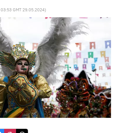
:
03:53 GMT 29.05.2024
)