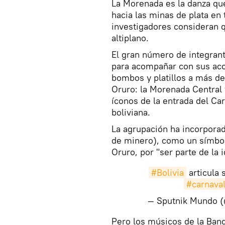
La Morenada es la danza qu
hacia las minas de plata en
investigadores consideran qu
altiplano.
El gran número de integrant
para acompañar con sus aco
bombos y platillos a más de
Oruro: la Morenada Central y
íconos de la entrada del Ca
boliviana.
La agrupación ha incorporad
de minero), como un símbol
Oruro, por "ser parte de la 
#Bolivia
articula s
#carnava
— Sputnik Mundo 
​Pero los músicos de la Ban