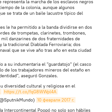
e representa la marcha de los esclavos negros
 tiempo de la colonia, aunque algunos
e se trata de un baile lacustre típico del
es le ha permitido a la banda dividirse en dos
rdes de trompetas, clarinetes, trombones,
 mil danzarines de dos fraternidades de
 la tradicional Diablada Ferroviaria; dos
rnaval que se vive año tras año en esta ciudad
o a su indumentaria el "guardatojo" (el casco
o de los trabajadores mineros del estaño en
identidad", aseguró Gonzales.
u diversidad cultural y religiosa en el
l
https://t.co/fqG8WWpl4A
(@SputnikMundo)
10 февраля 2017 г.
da Intercontinental Poopó no solo son hábiles