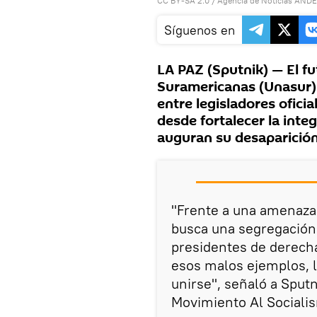
CC BY-SA 2.0
/
Agencia de Noticias AND
Síguenos en
LA PAZ (Sputnik) — El f
Suramericanas (Unasur) 
entre legisladores ofici
desde fortalecer la inte
auguran su desaparición
"Frente a una amenaza
busca una segregación r
presidentes de derech
esos malos ejemplos, l
unirse", señaló a Sput
Movimiento Al Socialis