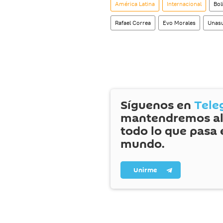
América Latina
Internacional
Bol
Rafael Correa
Evo Morales
Unas
Síguenos en
Tele
mantendremos al
todo lo que pasa 
mundo.
Unirme