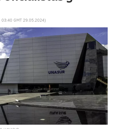
:
03:40 GMT 29.05.2024
)