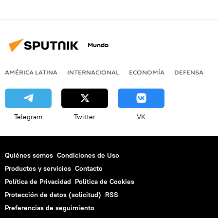
Mundo
AMÉRICA LATINA
INTERNACIONAL
ECONOMÍA
DEFENSA
M
Telegram
Twitter
VK
Quiénes somos
Condiciones de Uso
Productos y servicios
Contacto
Política de Privacidad
Politica de Cookies
Protección de datos (solicitud)
RSS
Preferencias de seguimiento