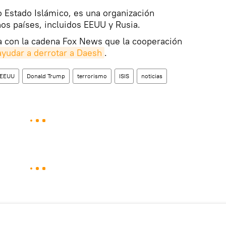
 Estado Islámico, es una organización
hos países, incluidos EEUU y Rusia.
ta con la cadena Fox News que la cooperación
yudar a derrotar a Daesh
.
EEUU
Donald Trump
terrorismo
ISIS
noticias