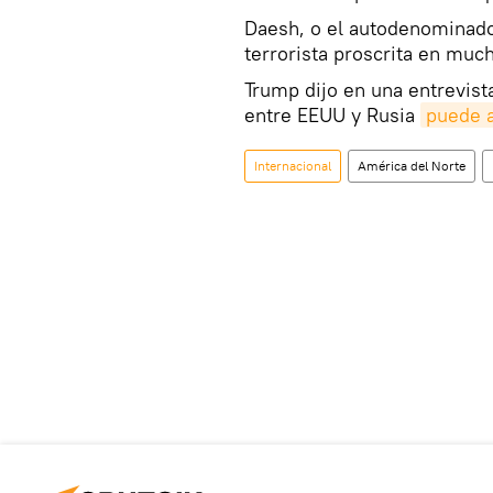
Daesh, o el autodenominado
terrorista proscrita en muc
Trump dijo en una entrevis
entre EEUU y Rusia
puede a
Internacional
América del Norte