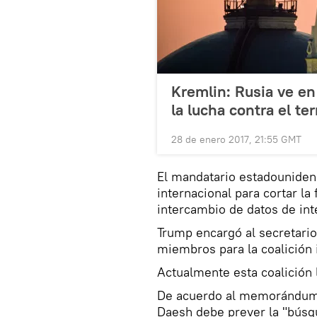
Kremlin: Rusia ve en
la lucha contra el te
28 de enero 2017, 21:55 GMT
El mandatario estadouniden
internacional para cortar la
intercambio de datos de int
Trump encargó al secretari
miembros para la coalición 
Actualmente esta coalición l
De acuerdo al memorándum f
Daesh debe prever la "búsq