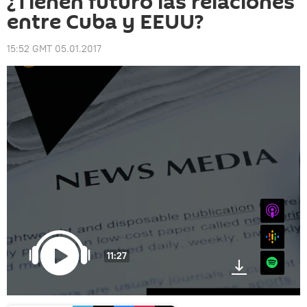
¿Tienen futuro las relaciones
entre Cuba y EEUU?
15:52 GMT 05.01.2017
iTunes
Google
11:27
Spotify