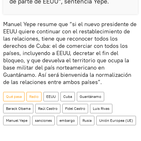
de parte de EEUU”, sentencia Yepe.
Manuel Yepe resume que “si el nuevo presidente de
EEUU quiere continuar con el restablecimiento de
las relaciones, tiene que reconocer todos los
derechos de Cuba: el de comerciar con todos los
países, incluyendo a EEUU, decretar el fin del
bloqueo, y que devuelva el territorio que ocupa la
base militar del país norteamericano en
Guantánamo. Así será bienvenida la normalización
de las relaciones entre ambos países”.
Qué pasa
Radio
EEUU
Cuba
Guantánamo
Barack Obama
Raúl Castro
Fidel Castro
Luis Rivas
Manuel Yepe
sanciones
embargo
Rusia
Unión Europea (UE)