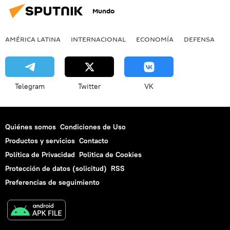
Mundo
AMÉRICA LATINA
INTERNACIONAL
ECONOMÍA
DEFENSA
M
Telegram
Twitter
VK
Quiénes somos
Condiciones de Uso
Productos y servicios
Contacto
Política de Privacidad
Politica de Cookies
Protección de datos (solicitud)
RSS
Preferencias de seguimiento