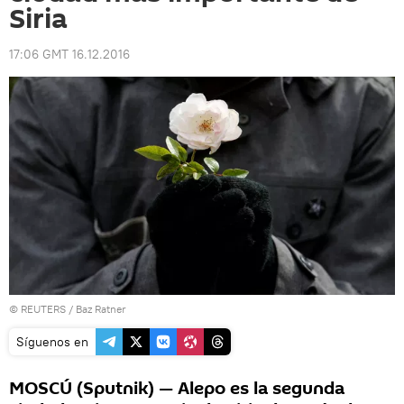
Siria
17:06 GMT 16.12.2016
©
REUTERS
/ Baz Ratner
Síguenos en
MOSCÚ (Sputnik) — Alepo es la segunda