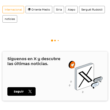
Internacional
🌍 Oriente Medio
Siria
Alepo
Serguéi Rudskói
noticias
Síguenos en
X
y descubre
las últimas noticias.
Seguir