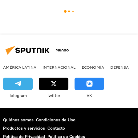
Mundo
AMÉRICA LATINA
INTERNACIONAL
ECONOMÍA
DEFENSA
M
Telegram
Twitter
VK
Quiénes somos
Condiciones de Uso
Productos y servicios
Contacto
Política de Privacidad
Politica de Cookies