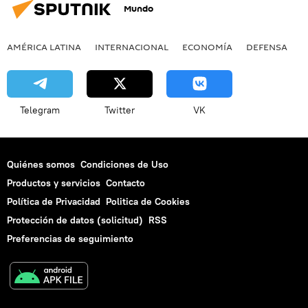
Mundo
AMÉRICA LATINA
INTERNACIONAL
ECONOMÍA
DEFENSA
M
Telegram
Twitter
VK
Quiénes somos
Condiciones de Uso
Productos y servicios
Contacto
Política de Privacidad
Politica de Cookies
Protección de datos (solicitud)
RSS
Preferencias de seguimiento