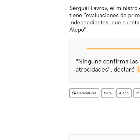
Serguéi Lavrov, el ministro
tiene "evaluaciones de pri
independientes, que cuenta
Alepo".
"Ninguna confirma las
atrocidades", declaró
🖼️ Caricaturas
Siria
Alepo
m