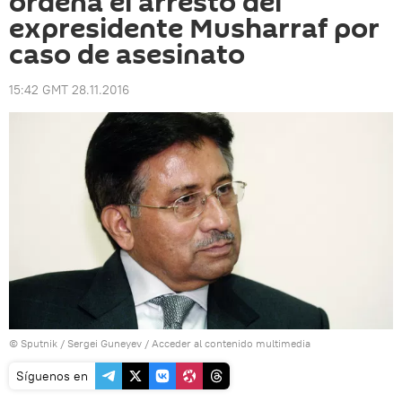
ordena el arresto del
expresidente Musharraf por
caso de asesinato
15:42 GMT 28.11.2016
© Sputnik / Sergei Guneyev
/
Acceder al contenido multimedia
Síguenos en