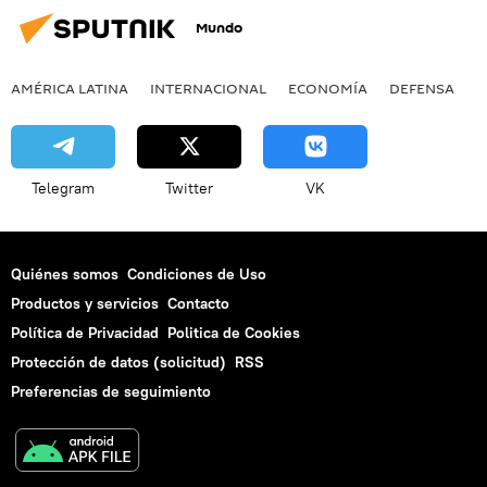
Mundo
AMÉRICA LATINA
INTERNACIONAL
ECONOMÍA
DEFENSA
M
Telegram
Twitter
VK
Quiénes somos
Condiciones de Uso
Productos y servicios
Contacto
Política de Privacidad
Politica de Cookies
Protección de datos (solicitud)
RSS
Preferencias de seguimiento