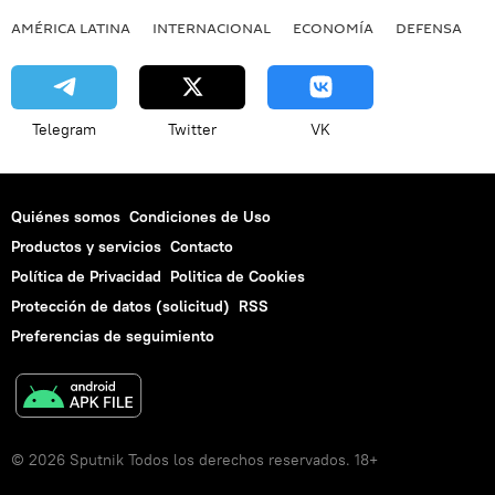
AMÉRICA LATINA
INTERNACIONAL
ECONOMÍA
DEFENSA
M
Telegram
Twitter
VK
Quiénes somos
Condiciones de Uso
Productos y servicios
Contacto
Política de Privacidad
Politica de Cookies
Protección de datos (solicitud)
RSS
Preferencias de seguimiento
© 2026 Sputnik Todos los derechos reservados. 18+