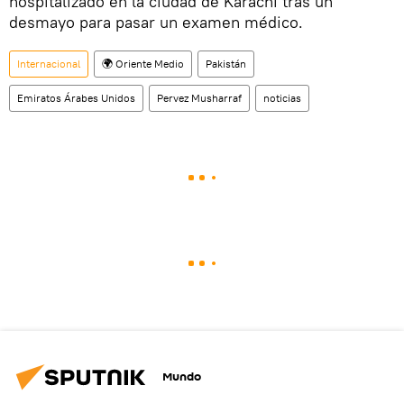
hospitalizado en la ciudad de Karachi tras un
desmayo para pasar un examen médico.
Internacional
🌍 Oriente Medio
Pakistán
Emiratos Árabes Unidos
Pervez Musharraf
noticias
Mundo