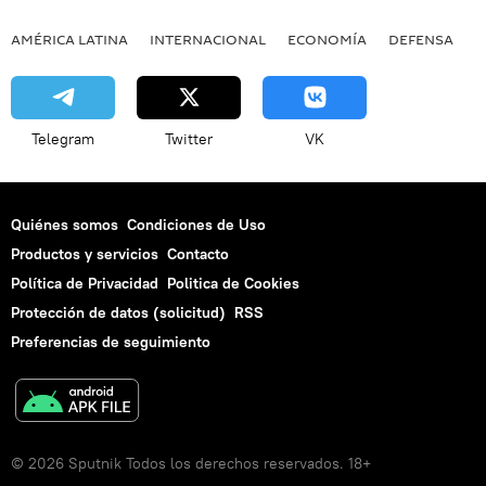
AMÉRICA LATINA
INTERNACIONAL
ECONOMÍA
DEFENSA
M
Telegram
Twitter
VK
Quiénes somos
Condiciones de Uso
Productos y servicios
Contacto
Política de Privacidad
Politica de Cookies
Protección de datos (solicitud)
RSS
Preferencias de seguimiento
© 2026 Sputnik Todos los derechos reservados. 18+