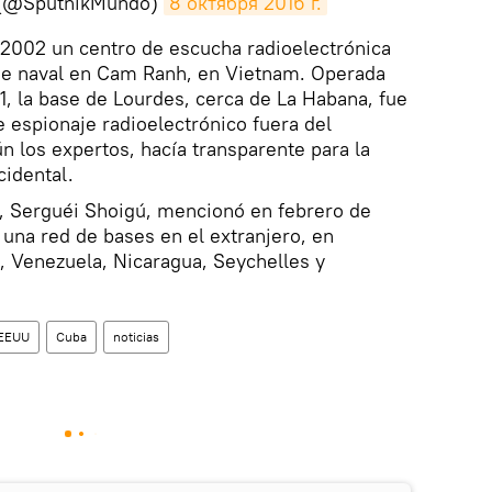
 (@SputnikMundo)
8 октября 2016 г.
 2002 un centro de escucha radioelectrónica
se naval en Cam Ranh, en Vietnam. Operada
, la base de Lourdes, cerca de La Habana, fue
e espionaje radioelectrónico fuera del
ún los expertos, hacía transparente para la
cidental.
o, Serguéi Shoigú, mencionó en febrero de
 una red de bases en el extranjero, en
, Venezuela, Nicaragua, Seychelles y
EEUU
Cuba
noticias