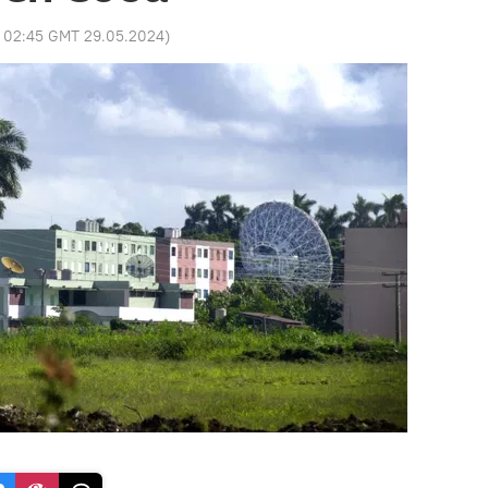
:
02:45 GMT 29.05.2024
)