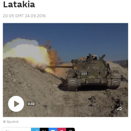
Latakia
20:05 GMT 24.09.2016
0:32
Reproducir
© Sputnik
vídeo