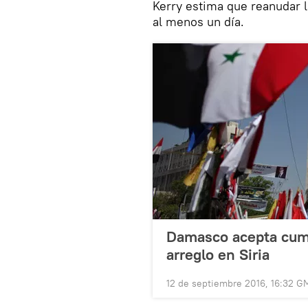
Kerry estima que reanudar l
al menos un día.
Damasco acepta cump
arreglo en Siria
12 de septiembre 2016, 16:32 G