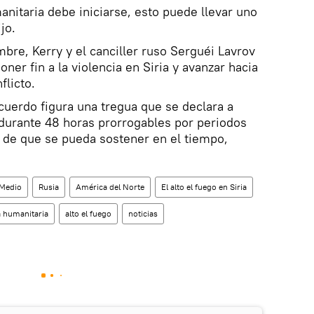
anitaria debe iniciarse, esto puede llevar uno
jo.
mbre, Kerry y el canciller ruso Serguéi Lavrov
oner fin a la violencia en Siria y avanzar hacia
flicto.
acuerdo figura una tregua que se declara a
 durante 48 horas prorrogables por periodos
a de que se pueda sostener en el tiempo,
 Medio
Rusia
América del Norte
El alto el fuego en Siria
 humanitaria
alto el fuego
noticias