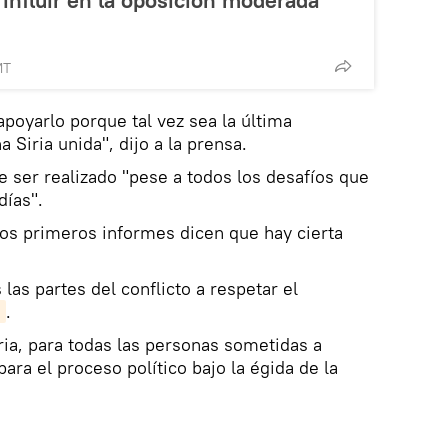
 influir en la oposición moderada
MT
apoyarlo porque tal vez sea la última
 Siria unida", dijo a la prensa.
 ser realizado "pese a todos los desafíos que
días".
los primeros informes dicen que hay cierta
 las partes del conflicto a respetar el
o
.
ria, para todas las personas sometidas a
ara el proceso político bajo la égida de la