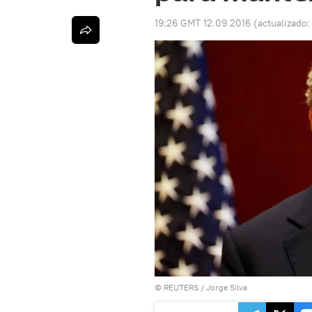
19:26 GMT 12.09.2016
(actualizado
©
REUTERS
/ Jorge Silva