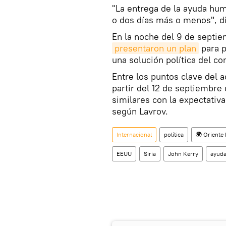
"La entrega de la ayuda hum
o dos días más o menos", di
En la noche del 9 de septie
presentaron un plan
para p
una solución política del con
Entre los puntos clave del 
partir del 12 de septiembre
similares con la expectativ
según Lavrov.
Internacional
política
🌍 Oriente
EEUU
Siria
John Kerry
ayuda