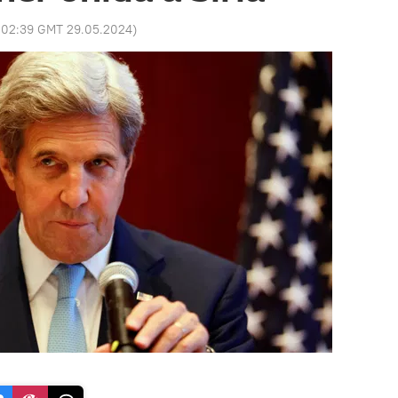
:
02:39 GMT 29.05.2024
)