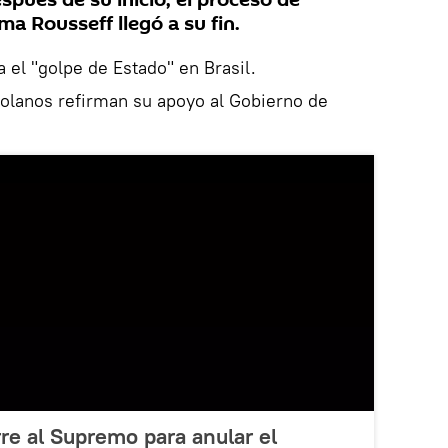
pués de su inicio, el proceso de
a Rousseff llegó a su fin.
 el "golpe de Estado" en Brasil.
zolanos refirman su apoyo al Gobierno de
re al Supremo para anular el