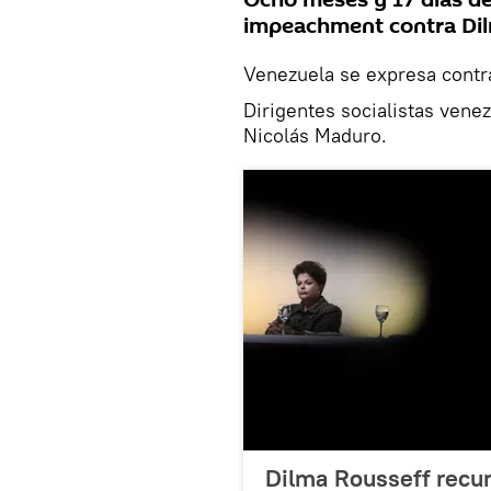
Ocho meses y 17 días des
impeachment contra Dilm
Venezuela se expresa contra
Dirigentes socialistas vene
Nicolás Maduro.
Dilma Rousseff recur