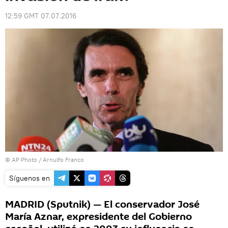
12:59 GMT 07.07.2016
© AP Photo / Arnulfo Franco
Síguenos en
MADRID (Sputnik) — El conservador José
María Aznar, expresidente del Gobierno