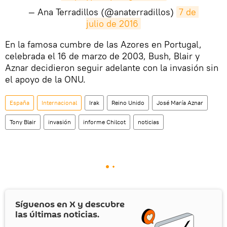
— Ana Terradillos (@anaterradillos)
7 de 
julio de 2016
En la famosa cumbre de las Azores en Portugal,
celebrada el 16 de marzo de 2003, Bush, Blair y
Aznar decidieron seguir adelante con la invasión sin
el apoyo de la ONU.
España
Internacional
Irak
Reino Unido
José María Aznar
Tony Blair
invasión
informe Chilcot
noticias
Síguenos en
X
y descubre
las últimas noticias.