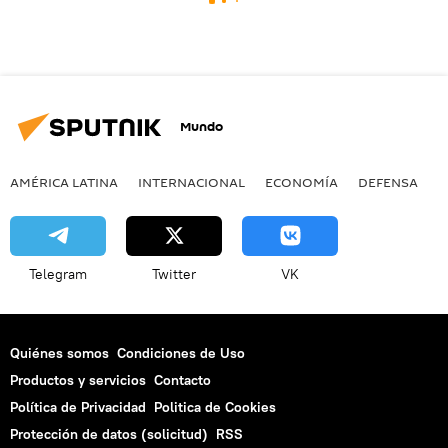
Mundo
AMÉRICA LATINA
INTERNACIONAL
ECONOMÍA
DEFENSA
M
Telegram
Twitter
VK
Quiénes somos
Condiciones de Uso
Productos y servicios
Contacto
Política de Privacidad
Politica de Cookies
Protección de datos (solicitud)
RSS