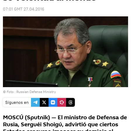
07:01 GMT 27.04.2016
© Foto : Russian Defense Ministry
Síguenos en
MOSCÚ (Sputnik) — El ministro de Defensa de
Rusia, Serguéi Shoigú, advirtió que ciertos