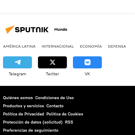
Mundo
AMÉRICA LATINA
INTERNACIONAL
ECONOMÍA
DEFENSA
M
Telegram
Twitter
VK
Quiénes somos
Condiciones de Uso
Productos y servicios
Contacto
Política de Privacidad
Politica de Cookies
Protección de datos (solicitud)
RSS
Preferencias de seguimiento