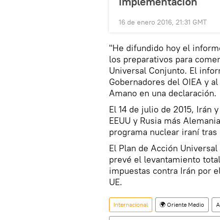
implementación
16 de enero 2016, 21:31 GMT
"He difundido hoy el inform
los preparativos para come
Universal Conjunto. El info
Gobernadores del OIEA y al
Amano en una declaración.
El 14 de julio de 2015, Irán 
EEUU y Rusia más Alemania
programa nuclear iraní tra
El Plan de Acción Universal
prevé el levantamiento tota
impuestas contra Irán por e
UE.
Internacional
🌍 Oriente Medio
A