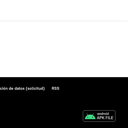
ción de datos (solicitud)
RSS