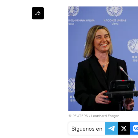
©
REUTERS
/ Leonhard Foeger
Síguenos en