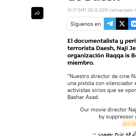
10:17 GMT 28.12.2015
(actualizado:
Síguenos en
El documentalista y peri
terrorista Daesh, Naji J
organización Raqqa is Be
miembro.
"Nuestro director de cine N
una pistola con silenciador 
activistas sirios que se opo
Bashar Asad.
Our movie director Naj
by suppressor 
pic.