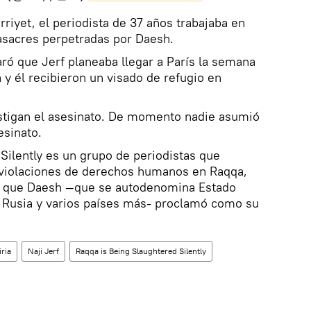
riyet, el periodista de 37 años trabajaba en
sacres perpetradas por Daesh.
aró que Jerf planeaba llegar a París la semana
 y él recibieron un visado de refugio en
estigan el asesinato. De momento nadie asumió
esinato.
Silently es un grupo de periodistas que
s violaciones de derechos humanos en Raqqa,
ria que Daesh —que se autodenomina Estado
n Rusia y varios países más- proclamó como su
iria
Naji Jerf
Raqqa is Being Slaughtered Silently