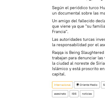
Según el periódico turco Hur
un documental sobre las ma
Un amigo del fallecido decl
que viene ya que "su familia
Francia".
Las autoridades turcas inv
la responsabilidad por el as
Raqqa is Being Slaughtered 
trabajan para denunciar la
la ciudad al noreste de Si
Islámico y está proscrito e
capital.
Internacional
🌍 Oriente Medio
S
asesinato
ISIS
noticias