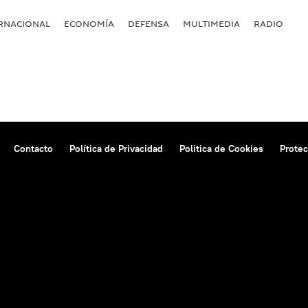
RNACIONAL
ECONOMÍA
DEFENSA
MULTIMEDIA
RADIO
Contacto
Política de Privacidad
Politica de Cookies
Protec