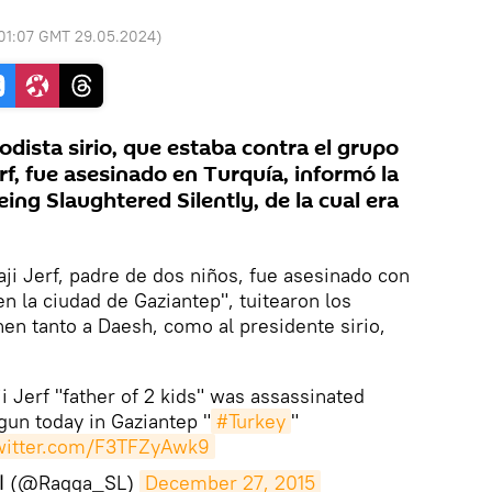
01:07 GMT 29.05.2024
)
odista sirio, que estaba contra el grupo
erf, fue asesinado en Turquía, informó la
ing Slaughtered Silently, de la cual era
aji Jerf, padre de dos niños, fue asesinado con
en la ciudad de Gaziantep", tuitearon los
nen tanto a Daesh, como al presidente sirio,
i Jerf "father of 2 kids" was assassinated
gun today in Gaziantep "
#Turkey
"
twitter.com/F3TFZyAwk9
— الرقة تذبح بصمت (@Raqqa_SL)
December 27, 2015