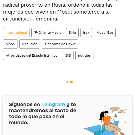
radical proscrito en Rusia, ordenó a todas las
mujeres que viven en Mosul someterse a la
circuncisión femenina.
Internacional
🌍 Oriente Medio
Siria
Irak
Mosul Eye
niños
ejecución
síndrome de Down
Atrocidades del Estado Islámico
ISIS
noticias
Síguenos en
Telegram
y te
mantendremos al tanto de
todo lo que pasa en el
mundo.