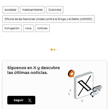
sociedad
medioambiente
Colombia
Oficina de las Naciones Unidas contra la Droga y el Delito (UNODC)
fumigación
coca
noticias
Síguenos en
X
y descubre
las últimas noticias.
Seguir