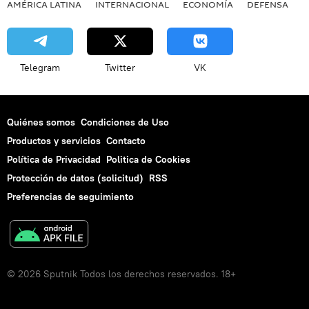
AMÉRICA LATINA
INTERNACIONAL
ECONOMÍA
DEFENSA
M
Telegram
Twitter
VK
Quiénes somos
Condiciones de Uso
Productos y servicios
Contacto
Política de Privacidad
Politica de Cookies
Protección de datos (solicitud)
RSS
Preferencias de seguimiento
© 2026 Sputnik Todos los derechos reservados. 18+