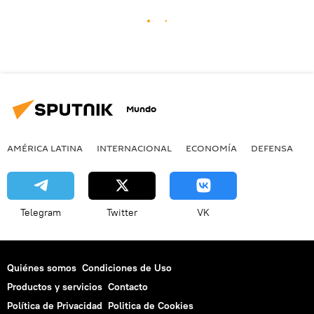
Mundo
AMÉRICA LATINA
INTERNACIONAL
ECONOMÍA
DEFENSA
M
Telegram
Twitter
VK
Quiénes somos
Condiciones de Uso
Productos y servicios
Contacto
Política de Privacidad
Politica de Cookies