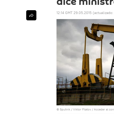
dice minist
12:14 GMT 29.05.2015
(actualizado
© Sputnik / Viktor Filatov
/
Acceder al co