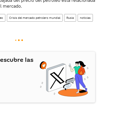
bajada del precio del petróleo está relacionada
el mercado.
leo
Crisis del mercado petrolero mundial
Rusia
noticias
escubre las