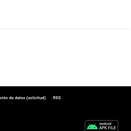
ción de datos (solicitud)
RSS