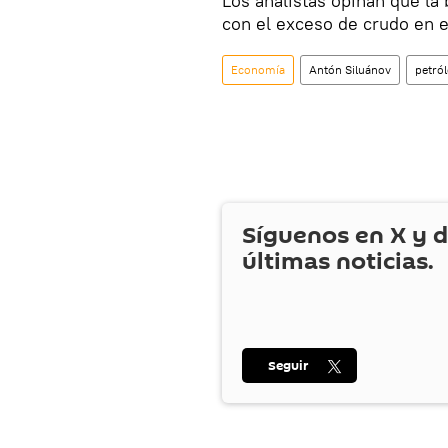
Los analistas opinan que la 
con el exceso de crudo en 
Economía
Antón Siluánov
petró
Síguenos en
X
y d
últimas noticias.
Seguir