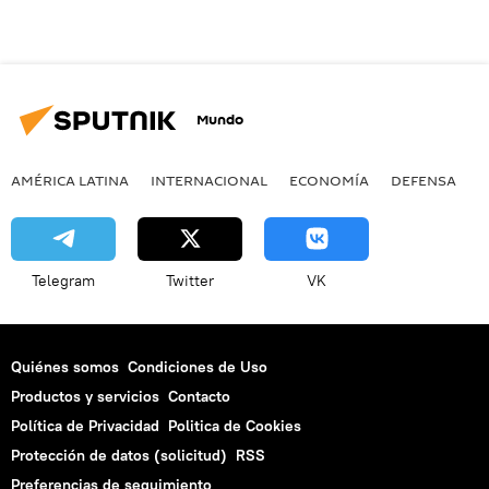
Mundo
AMÉRICA LATINA
INTERNACIONAL
ECONOMÍA
DEFENSA
M
Telegram
Twitter
VK
Quiénes somos
Condiciones de Uso
Productos y servicios
Contacto
Política de Privacidad
Politica de Cookies
Protección de datos (solicitud)
RSS
Preferencias de seguimiento