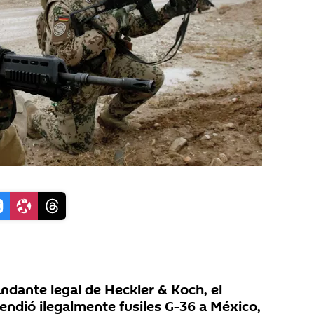
ndante legal de Heckler & Koch, el
endió ilegalmente fusiles G-36 a México,