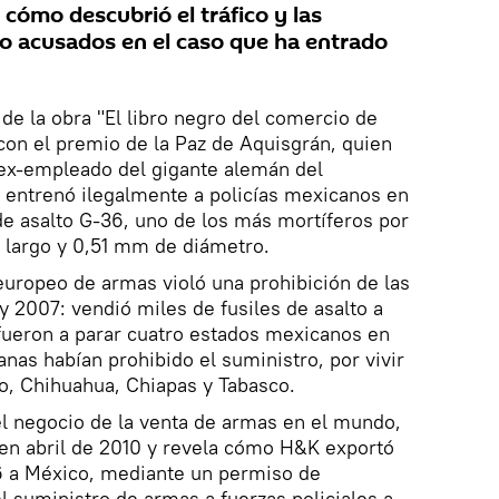
 cómo descubrió el tráfico y las
o acusados en el caso que ha entrado
 de la obra "El libro negro del comercio de
con el premio de la Paz de Aquisgrán, quien
 ex-empleado del gigante alemán del
entrenó ilegalmente a policías mexicanos en
 de asalto G-36, uno de los más mortíferos por
largo y 0,51 mm de diámetro.
uropeo de armas violó una prohibición de las
 2007: vendió miles de fusiles de asalto a
 fueron a parar cuatro estados mexicanos en
nas habían prohibido el suministro, por vivir
ro, Chihuahua, Chiapas y Tabasco.
del negocio de la venta de armas en el mundo,
en abril de 2010 y revela cómo H&K exportó
36 a México, mediante un permiso de
l suministro de armas a fuerzas policiales a