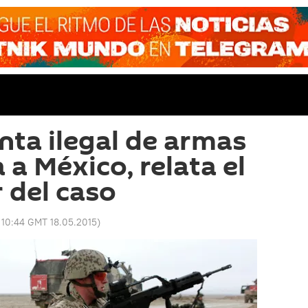
enta ilegal de armas
a México, relata el
 del caso
:
10:44 GMT 18.05.2015
)