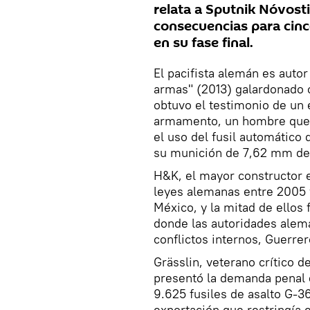
relata a Sputnik Nóvosti
consecuencias para cinc
en su fase final.
El pacifista alemán es autor
armas" (2013) galardonado 
obtuvo el testimonio de un
armamento, un hombre que 
el uso del fusil automático
su munición de 7,62 mm de 
H&K, el mayor constructor e
leyes alemanas entre 2005 y
México, y la mitad de ellos
donde las autoridades alema
conflictos internos, Guerre
Grässlin, veterano crítico 
presentó la demanda penal 
9.625 fusiles de asalto G-
exportación que restringía e