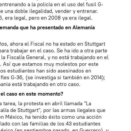
entrenando a la policía en el uso del fusil G-
e una doble ilegalidad, vender y entrenar.
, era legal, pero en 2008 ya era ilegal.
a demanda que ha presentado en Alemania
s, ahora el Fiscal no ha estado en Stuttgart
ra trabajar en el caso. Se ha ido a otra parte
la Fiscalía General, y no está trabajando en el
 Así que estamos muy molestos por este
los estudiantes han sido asesinados en
ifles G-36, (se investiga si también en 2014);
ania está trabajando en otro caso.
o el caso en este momento?
a tarea, la protesta en abril llamada "La
alía de Stuttgart", por las armas ilegales que
n México, ha tenido éxito como una acción
ado con las familias de los 43 estudiantes
éxico (en septiembre pasado, en Guerrero), y