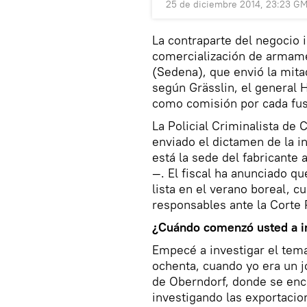
25 de diciembre 2014, 23:23 G
La contraparte del negocio 
comercialización de armame
(Sedena), que envió la mit
según Grässlin, el general 
como comisión por cada fus
La Policial Criminalista de
enviado el dictamen de la in
está la sede del fabricante
—. El fiscal ha anunciado qu
lista en el verano boreal, 
responsables ante la Corte
¿Cuándo comenzó usted a in
Empecé a investigar el tema
ochenta, cuando yo era un j
de Oberndorf, donde se enc
investigando las exportacio