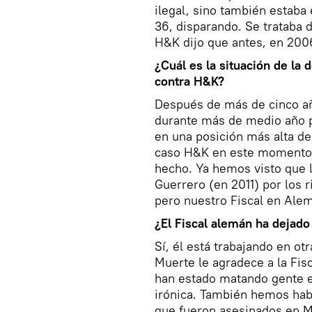
ilegal, sino también estaba 
36, disparando. Se trataba d
H&K dijo que antes, en 2006
¿Cuál es la situación de l
contra H&K?
Después de más de cinco año
durante más de medio año pa
en una posición más alta de 
caso H&K en este momento.
hecho. Ya hemos visto que 
Guerrero (en 2011) por los r
pero nuestro Fiscal en Alem
¿El Fiscal alemán ha dejad
Sí, él está trabajando en otr
Muerte le agradece a la Fisc
han estado matando gente e
irónica. También hemos habl
que fueron asesinados en M