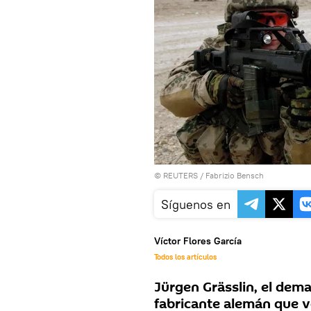
©
REUTERS
/ Fabrizio Bensch
Síguenos en
Víctor Flores García
Todos los artículos
Jürgen Grässlin, el dema
fabricante alemán que v