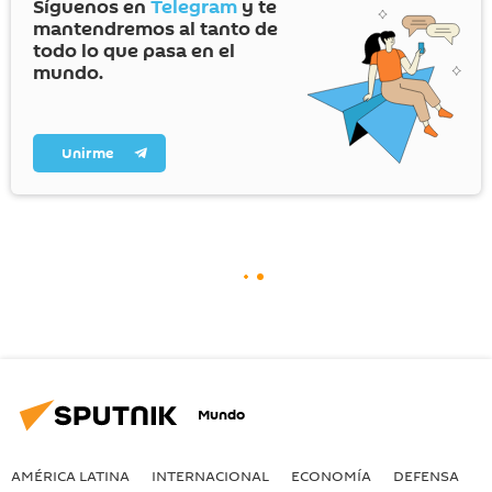
Síguenos en
Telegram
y te
mantendremos al tanto de
todo lo que pasa en el
mundo.
Unirme
Mundo
AMÉRICA LATINA
INTERNACIONAL
ECONOMÍA
DEFENSA
M