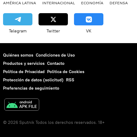
AMÉRICA LATINA
INTERNACIONAL
ECONOMÍA
DEFENSA
M
Telegram
Twitter
VK
Quiénes somos
Condiciones de Uso
Productos y servicios
Contacto
Política de Privacidad
Politica de Cookies
Protección de datos (solicitud)
RSS
Preferencias de seguimiento
© 2026 Sputnik Todos los derechos reservados. 18+