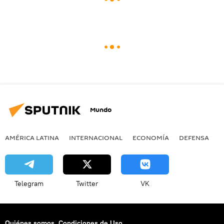
Mundo
AMÉRICA LATINA
INTERNACIONAL
ECONOMÍA
DEFENSA
M
Telegram
Twitter
VK
Quiénes somos
Condiciones de Uso