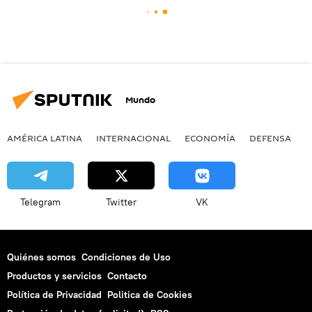
Mundo
AMÉRICA LATINA
INTERNACIONAL
ECONOMÍA
DEFENSA
M
Telegram
Twitter
VK
Quiénes somos
Condiciones de Uso
Productos y servicios
Contacto
Política de Privacidad
Politica de Cookies